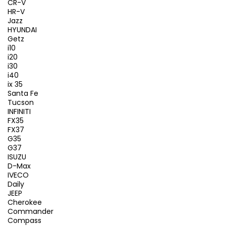
CR-V
HR-V
Jazz
HYUNDAI
Getz
i10
i20
i30
i40
ix 35
Santa Fe
Tucson
INFINITI
FX35
FX37
G35
G37
ISUZU
D-Max
IVECO
Daily
JEEP
Cherokee
Commander
Compass