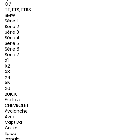
Q7
TT,TTS,TTRS
BMW
Série 1
Série 2
Série 3
Série 4
Série 5
Série 6
Série 7
X1
X2
X3
X4
X5
X6
BUICK
Enclave
CHEVROLET
Avalanche
Aveo
Captiva
Cruze
Epica
Impala