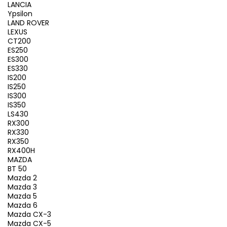
LANCIA
Ypsilon
LAND ROVER
LEXUS
CT200
ES250
ES300
ES330
IS200
IS250
IS300
IS350
LS430
RX300
RX330
RX350
RX400H
MAZDA
BT 50
Mazda 2
Mazda 3
Mazda 5
Mazda 6
Mazda CX-3
Mazda CX-5