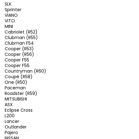
SLK
Sprinter
VIANO
VITO
MINI
Cabriolet (R52)
Clubman (R55)
Clubman F54
Cooper (R53)
Cooper (R56)
Cooper F55
Cooper F56
Countryman (R60)
Coupé (R58)
One (R50)
Paceman
Roadster (R59)
MITSUBISHI
ASX
Eclipse Cross
L200
Lancer
Outlander
Pajero
NISSAN