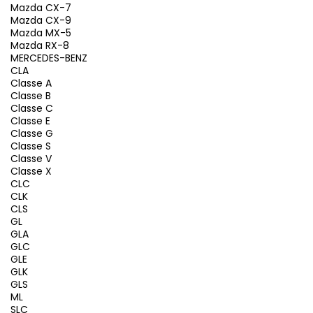
Mazda CX-7
Mazda CX-9
Mazda MX-5
Mazda RX-8
MERCEDES-BENZ
CLA
Classe A
Classe B
Classe C
Classe E
Classe G
Classe S
Classe V
Classe X
CLC
CLK
CLS
GL
GLA
GLC
GLE
GLK
GLS
ML
SLC