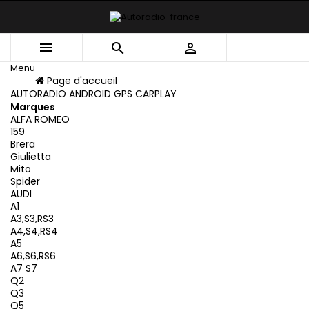



Menu
Menu
Page d'accueil
Retour
AUTORADIO ANDROID GPS CARPLAY
Marques
ALFA ROMEO
159
Brera
Giulietta
Mito
Spider
AUDI
A1
A3,S3,RS3
A4,S4,RS4
A5
A6,S6,RS6
A7 S7
Q2
Q3
Q5