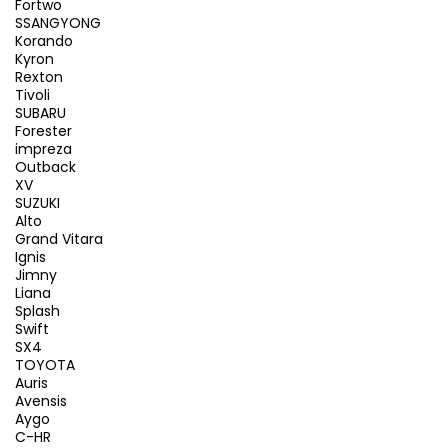
Fortwo
SSANGYONG
Korando
Kyron
Rexton
Tivoli
SUBARU
Forester
impreza
Outback
XV
SUZUKI
Alto
Grand Vitara
Ignis
Jimny
Liana
Splash
Swift
SX4
TOYOTA
Auris
Avensis
Aygo
C-HR