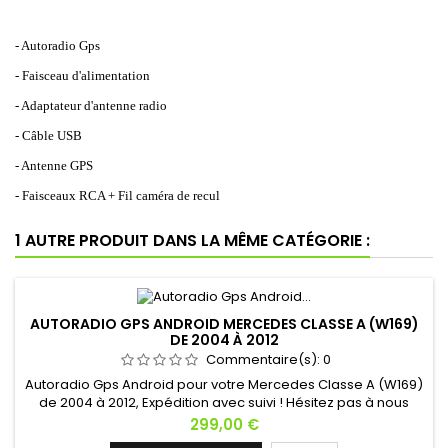
- Autoradio Gps
- Faisceau d'alimentation
- Adaptateur d'antenne radio
- Câble USB
- Antenne GPS
- Faisceaux RCA + Fil caméra de recul
1 AUTRE PRODUIT DANS LA MÊME CATÉGORIE :
AUTORADIO GPS ANDROID MERCEDES CLASSE A (W169)
DE 2004 À 2012
Commentaire(s):
0
Autoradio Gps Android pour votre Mercedes Classe A (W169)
de 2004 à 2012, Expédition avec suivi ! Hésitez pas à nous
contacter si vous avez une question !
Prix
299,00 €