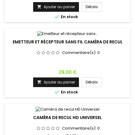
Ajouter au panier
Détails


En stock
EMETTEUR ET RÉCEPTEUR SANS FIL CAMÉRA DE RECUL
Commentaire(s):
0
Prix
29,00 €
Ajouter au panier
Détails


En stock
CAMÉRA DE RECUL HD UNIVERSEL
Commentaire(s):
0