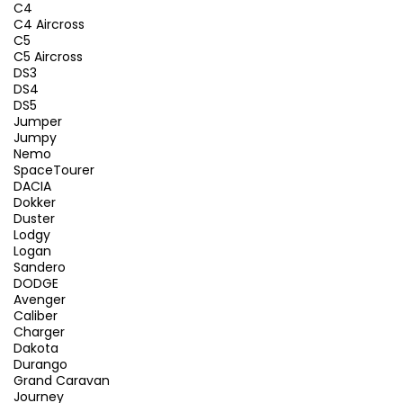
C4
C4 Aircross
C5
C5 Aircross
DS3
DS4
DS5
Jumper
Jumpy
Nemo
SpaceTourer
DACIA
Dokker
Duster
Lodgy
Logan
Sandero
DODGE
Avenger
Caliber
Charger
Dakota
Durango
Grand Caravan
Journey