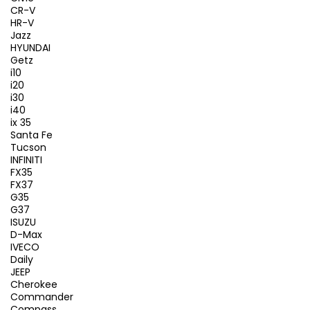
CR-V
HR-V
Jazz
HYUNDAI
Getz
i10
i20
i30
i40
ix 35
Santa Fe
Tucson
INFINITI
FX35
FX37
G35
G37
ISUZU
D-Max
IVECO
Daily
JEEP
Cherokee
Commander
Compass