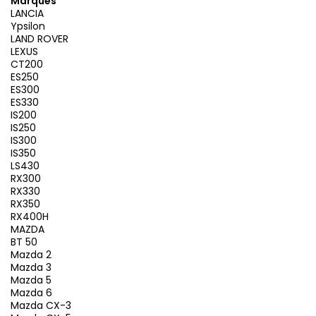
Marques
LANCIA
Ypsilon
LAND ROVER
LEXUS
CT200
ES250
ES300
ES330
IS200
IS250
IS300
IS350
LS430
RX300
RX330
RX350
RX400H
MAZDA
BT 50
Mazda 2
Mazda 3
Mazda 5
Mazda 6
Mazda CX-3