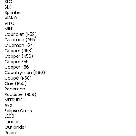
SLC
SLK
Sprinter
VIANO
VITO
MINI
Cabriolet (R52)
Clubman (R55)
Clubman F54
Cooper (R53)
Cooper (R56)
Cooper F55
Cooper F56
Countryman (R60)
Coupé (R58)
One (R50)
Paceman
Roadster (R59)
MITSUBISHI
ASX
Eclipse Cross
L200
Lancer
Outlander
Pajero