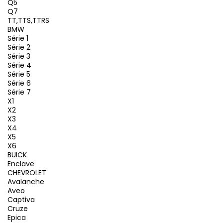
Q5
Q7
TT,TTS,TTRS
BMW
Série 1
Série 2
Série 3
Série 4
Série 5
Série 6
Série 7
X1
X2
X3
X4
X5
X6
BUICK
Enclave
CHEVROLET
Avalanche
Aveo
Captiva
Cruze
Epica