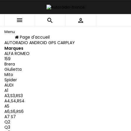



Menu
Menu
Page d'accueil
Retour
AUTORADIO ANDROID GPS CARPLAY
Marques
ALFA ROMEO
159
Brera
Giulietta
Mito
Spider
AUDI
A1
A3,S3,RS3
A4,S4,RS4
A5
A6,S6,RS6
A7 S7
Q2
Q3