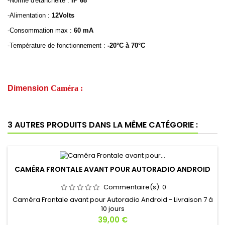
-
Norme d'étanchéité :
IP 68
-
Alimentation :
12Volts
-
Consommation max :
60 mA
-
Température de fonctionnement :
-20°C à 70°C
Dimension
Caméra :
3 AUTRES PRODUITS DANS LA MÊME CATÉGORIE :
CAMÉRA FRONTALE AVANT POUR AUTORADIO ANDROID
Commentaire(s):
0
Caméra Frontale avant pour Autoradio Android - Livraison 7 à
10 jours
Prix
39,00 €