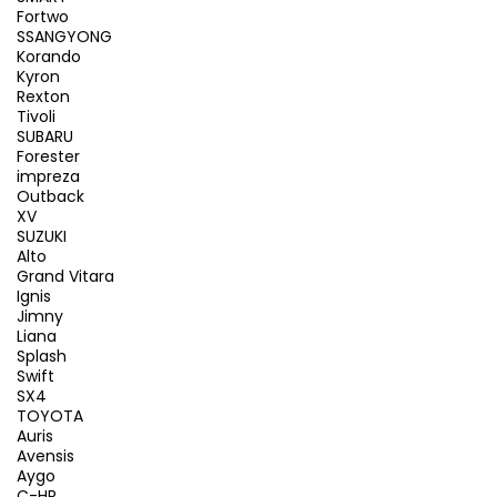
Fortwo
SSANGYONG
Korando
Kyron
Rexton
Tivoli
SUBARU
Forester
impreza
Outback
XV
SUZUKI
Alto
Grand Vitara
Ignis
Jimny
Liana
Splash
Swift
SX4
TOYOTA
Auris
Avensis
Aygo
C-HR